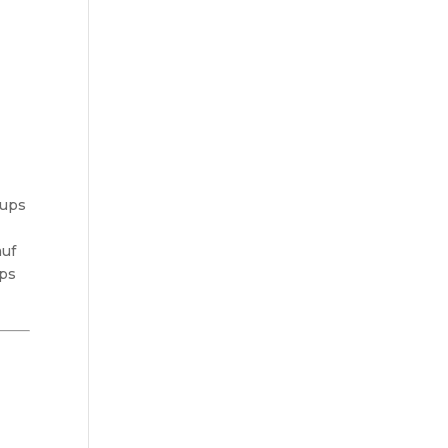
tups
auf
ups