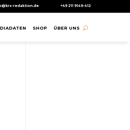
fo@krs-redaktion.de
+49 211 9149-412
DIADATEN
DIADATEN
SHOP
SHOP
ÜBER UNS
ÜBER UNS