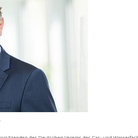
W
dsvorsitzenden des Deutschen Vereins des Gas- und Wasserfac