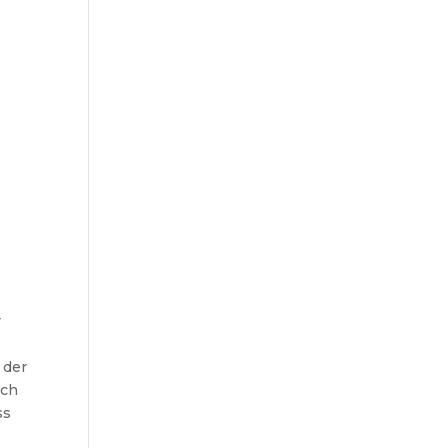
r
 der
uch
ss