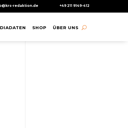
fo@krs-redaktion.de
+49 211 9149-412
DIADATEN
DIADATEN
SHOP
SHOP
ÜBER UNS
ÜBER UNS