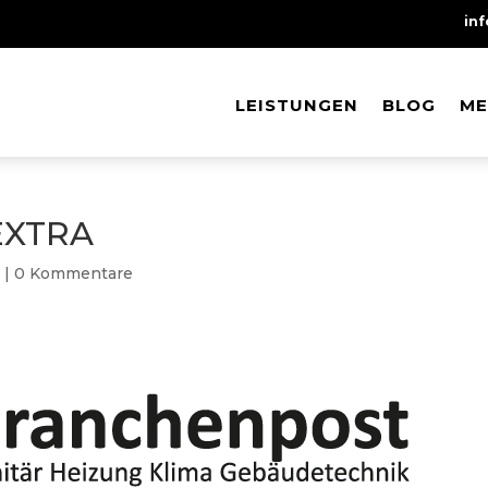
in
LEISTUNGEN
LEISTUNGEN
BLOG
BLOG
ME
ME
EXTRA
t
|
0 Kommentare