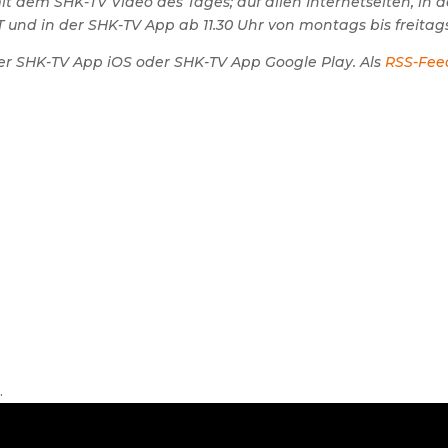
 dem SHK-TV Video des Tages; auf allen Internetseiten, in 
 und in der SHK-TV App ab 11.30 Uhr von montags bis freitags
er SHK-TV App iOS oder SHK-TV App Google Play. Als
RSS-Fee
.