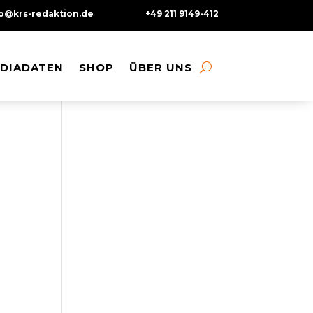
fo@krs-redaktion.de
+49 211 9149-412
DIADATEN
DIADATEN
SHOP
SHOP
ÜBER UNS
ÜBER UNS