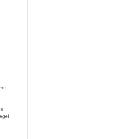
mit
e
ie
egel