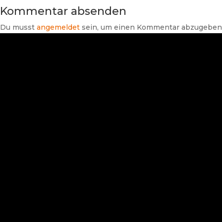
Kommentar absenden
Du musst
angemeldet
sein, um einen Kommentar abzugeben
Suchen
Neueste Beiträge
Branchendaten Haus- und
Gebäudetechnik 2026: Umsatz
wächst nominal trotz steigender
Energie- und Rohstoffpreise
SHK-TV Branchenpost vom
06.08.2026
Wassersparen wird immer
wichtiger: Was die SHK-Branche
jetzt fordert
SHK-TV Branchenpost vom
05.08.2026