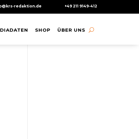
fo@krs-redaktion.de
+49 211 9149-412
DIADATEN
DIADATEN
SHOP
SHOP
ÜBER UNS
ÜBER UNS