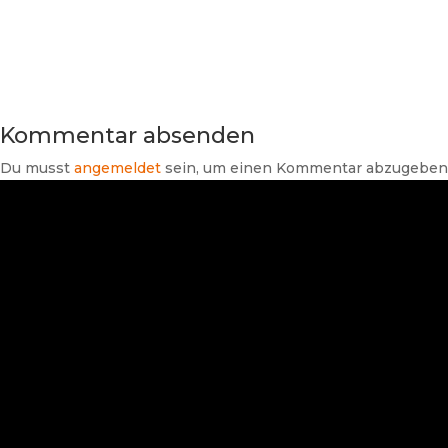
Kommentar absenden
Du musst
angemeldet
sein, um einen Kommentar abzugeben
Suchen
Neueste Beiträge
SHK-TV Branchenpost vom
07.08.2026
Branchendaten Haus- und
Gebäudetechnik 2026: Umsatz
wächst nominal trotz steigender
Energie- und Rohstoffpreise