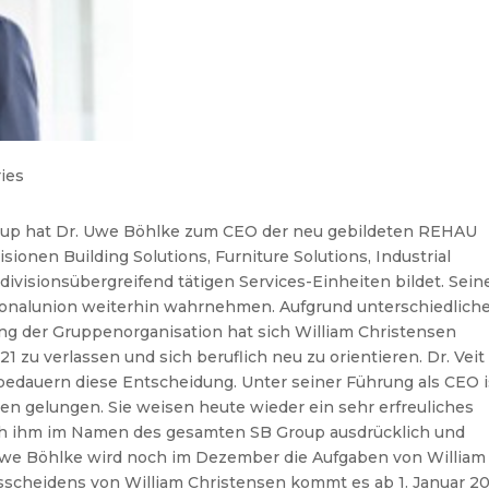
ies
oup hat Dr. Uwe Böhlke zum CEO der neu gebildeten REHAU
isionen Building Solutions, Furniture Solutions, Industrial
ivisionsübergreifend tätigen Services-Einheiten bildet. Sein
rsonalunion weiterhin wahrnehmen. Aufgrund unterschiedlich
ng der Gruppenorganisation hat sich William Christensen
zu verlassen und sich beruflich neu zu orientieren. Dr. Veit
edauern diese Entscheidung. Unter seiner Führung als CEO i
nen gelungen. Sie weisen heute wieder ein sehr erfreuliches
e ich ihm im Namen des gesamten SB Group ausdrücklich und
 Uwe Böhlke wird noch im Dezember die Aufgaben von William
scheidens von William Christensen kommt es ab 1. Januar 2