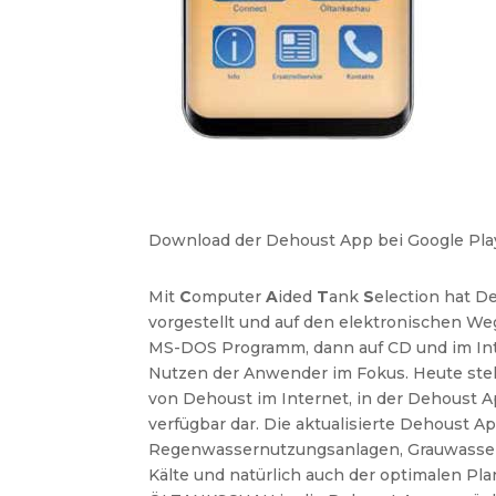
Download der Dehoust App bei Google Play
Mit
C
omputer
A
ided
T
ank
S
election hat D
vorgestellt und auf den elektronischen W
MS-DOS Programm, dann auf CD und im Int
Nutzen der Anwender im Fokus. Heute ste
von Dehoust im Internet, in der Dehoust 
verfügbar dar.
Die aktualisierte Dehoust A
Regenwassernutzungsanlagen, Grauwassera
Kälte und natürlich auch der optimalen Pla