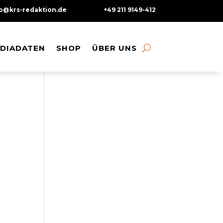
fo@krs-redaktion.de
+49 211 9149-412
DIADATEN
DIADATEN
SHOP
SHOP
ÜBER UNS
ÜBER UNS