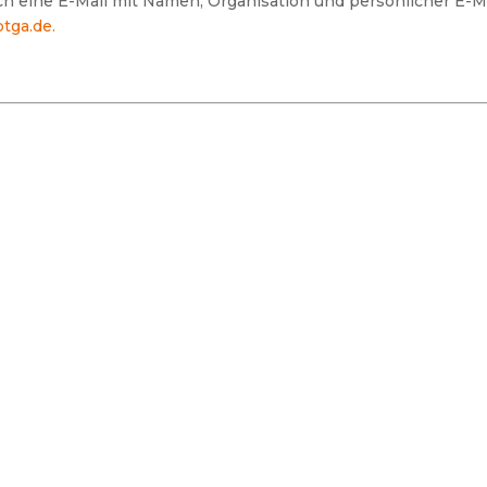
ch eine E-Mail mit Namen, Organisation und persönlicher E-Ma
tga.de.