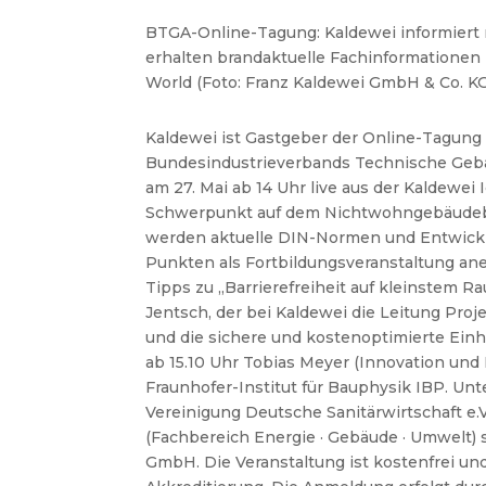
BTGA-Online-Tagung: Kaldewei informiert 
erhalten brandaktuelle Fachinformationen z
World (Foto: Franz Kaldewei GmbH & Co. KG
Kaldewei ist Gastgeber der Online-Tagung 
Bundesindustrieverbands Technische Gebäud
am 27. Mai ab 14 Uhr live aus der Kaldewei
Schwerpunkt
auf
dem
Nichtwohngebäudeb
werden aktuelle DIN-Normen und Entwicklun
Punkten als Fortbildungsveranstaltung an
Tipps zu
„Barrierefreiheit auf kleinstem R
Jentsch, der bei Kaldewei die Leitung Pr
und die sichere und kostenoptimierte Ein
ab
15.10
Uhr
Tobias
Meyer
(Innovation
und 
Fraunhofer-Institut für Bauphysik IBP.
Unte
Vereinigung Deutsche Sanitärwirtschaft e.V
(Fachbereich Energie · Gebäude · Umwelt)
GmbH. Die Veranstaltung ist kostenfrei u