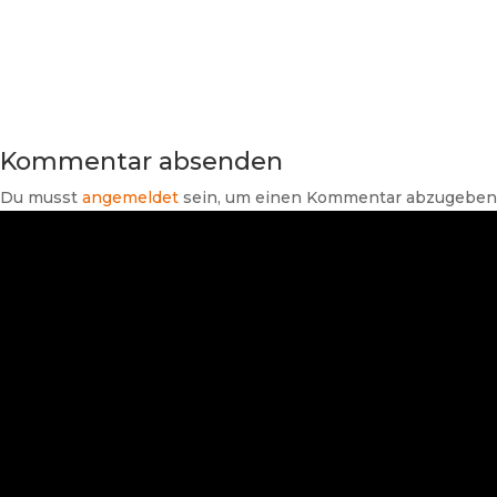
Kommentar absenden
Du musst
angemeldet
sein, um einen Kommentar abzugeben
Suchen
Neueste Beiträge
Branchendaten Haus- und
Gebäudetechnik 2026: Umsatz
wächst nominal trotz steigender
Energie- und Rohstoffpreise
SHK-TV Branchenpost vom
06.08.2026