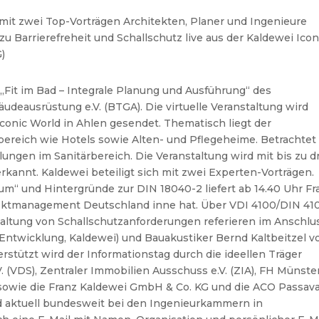
mit zwei Top-Vorträgen Architekten, Planer und Ingenieure
u Barrierefreheit und Schallschutz live aus der Kaldewei Icon
)
„Fit im Bad – Integrale Planung und Ausführung“ des
eausrüstung e.V. (BTGA). Die virtuelle Veranstaltung wird
 Iconic World in Ahlen gesendet.
Thematisch
liegt
der
ereich
wie Hotels sowie Alten- und Pflegeheime. Betrachtet
gen im Sanitärbereich. Die Veranstaltung wird mit bis zu d
erkannt.
Kaldewei beteiligt sich mit zwei Experten-Vorträgen.
aum“ und Hintergründe zur DIN 18040-2 liefert ab
14.40 Uhr Fr
ojektmanagement Deutschland inne hat. Über VDI 4100/DIN 41
haltung von Schallschutzanforderungen referieren im Anschlu
Entwicklung, Kaldewei) und Bauakustiker Bernd Kaltbeitzel 
rstützt wird der Informationstag durch die ideellen Träger
. (VDS), Zentraler Immobilien Ausschuss e.V. (ZIA), FH Münste
 sowie die Franz Kaldewei GmbH & Co. KG und die ACO Passav
nd aktuell bundesweit bei den Ingenieurkammern in