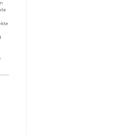
en
kte
ekte
d
n