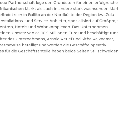
e Partnerschaft lege den Grundstein für einen erfolgreich
afrikanischen Markt als auch in andere stark wachsenden Mär
efindet sich in Ballito an der Nordküste der Region KwaZulu
nstallations- und Service-Anbieter, spezialisiert auf Großproj
szentren, Hotels und Wohnkomplexen. Das Unternehmen
einen Umsatz von ca. 10,5 Millionen Euro und beschäftigt run
after des Unternehmens, Arnold Retief und Sitha Rajkoomar,
hermoWise beteiligt und werden die Geschäfte operativ
es für die Geschäftsanteile haben beide Seiten Stillschweige