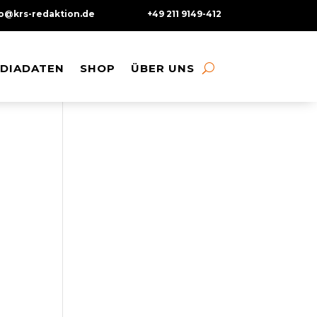
fo@krs-redaktion.de
+49 211 9149-412
DIADATEN
DIADATEN
SHOP
SHOP
ÜBER UNS
ÜBER UNS