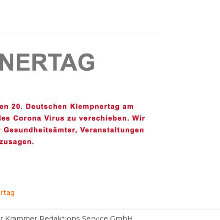
rtag
der Krammer Redaktions Service GmbH.