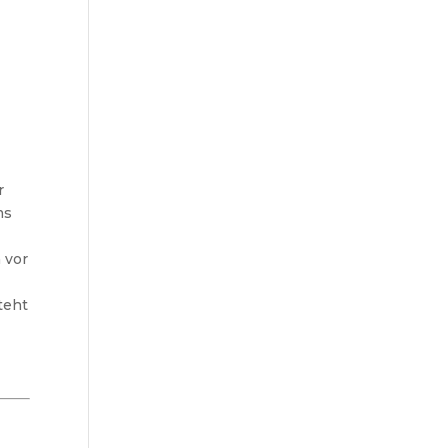
r
ms
 vor
e
teht