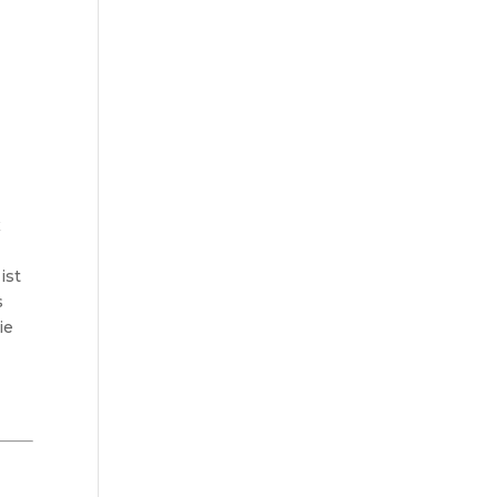
x
ist
s
ie