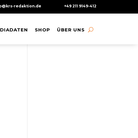
fo@krs-redaktion.de
+49 211 9149-412
DIADATEN
DIADATEN
SHOP
SHOP
ÜBER UNS
ÜBER UNS