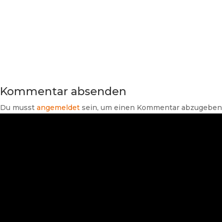
Kommentar absenden
Du musst
angemeldet
sein, um einen Kommentar abzugeben
Suchen
Neueste Beiträge
Branchendaten Haus- und
Gebäudetechnik 2026: Umsatz
wächst nominal trotz steigender
Energie- und Rohstoffpreise
SHK-TV Branchenpost vom