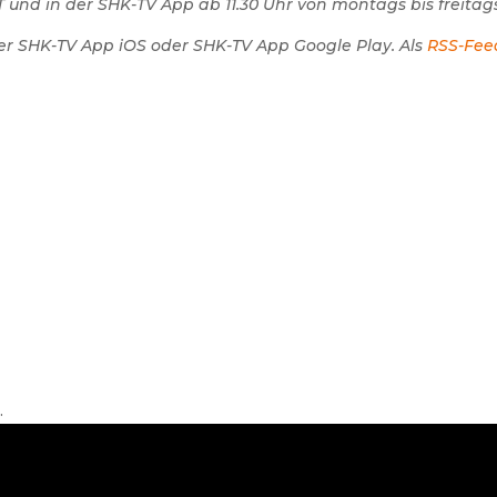
 und in der SHK-TV App ab 11.30 Uhr von montags bis freitags
er SHK-TV App iOS oder SHK-TV App Google Play. Als
RSS-Fee
.