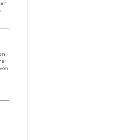
ten
it
ten
her
 von