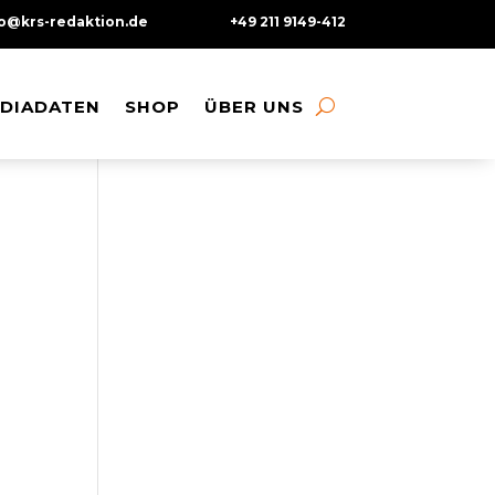
fo@krs-redaktion.de
+49 211 9149-412
DIADATEN
DIADATEN
SHOP
SHOP
ÜBER UNS
ÜBER UNS