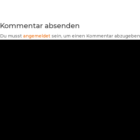
Kommentar absenden
Du musst
angemeldet
sein, um einen Kommentar abzugeben
Suchen
Neueste Beiträge
Branchendaten Haus- und
Gebäudetechnik 2026: Umsatz
wächst nominal trotz steigender
Energie- und Rohstoffpreise
SHK-TV Branchenpost vom
05.08.2026
SHK-TV Branchenpost vom
04.08.2026