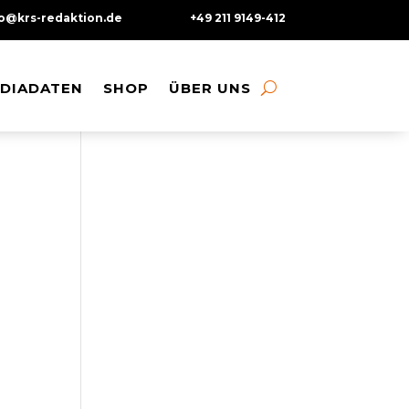
fo@krs-redaktion.de
+49 211 9149-412
DIADATEN
DIADATEN
SHOP
SHOP
ÜBER UNS
ÜBER UNS