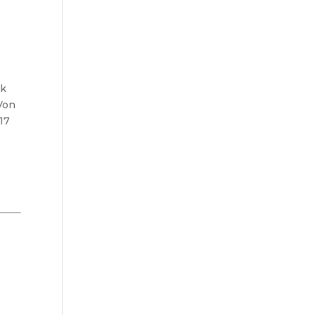
-
rk
Von
17