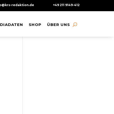
fo@krs-redaktion.de
+49 211 9149-412
DIADATEN
DIADATEN
SHOP
SHOP
ÜBER UNS
ÜBER UNS