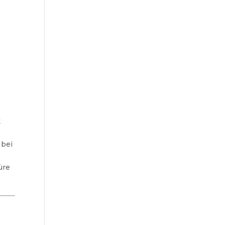
k
 bei
üre