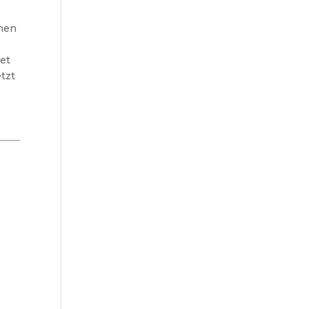
pnen
iet
tzt