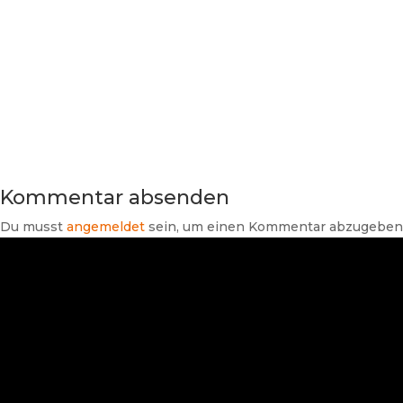
Kommentar absenden
Du musst
angemeldet
sein, um einen Kommentar abzugeben
Suchen
Neueste Beiträge
SHK-TV Branchenpost vom
07.08.2026
Branchendaten Haus- und