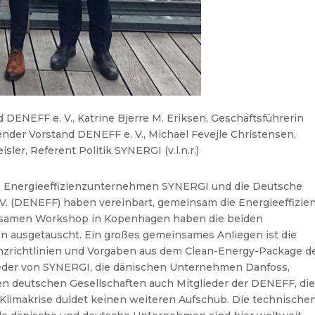
d DENEFF e. V., Katrine Bjerre M. Eriksen, Geschäftsführerin
nder Vorstand DENEFF e. V., Michael Fevejle Christensen,
ler, Referent Politik SYNERGI (v.l.n.r.)
n Energieeffizienzunternehmen SYNERGI und die Deutsche
.V. (DENEFF) haben vereinbart, gemeinsam die Energieeffizien
samen Workshop in Kopenhagen haben die beiden
n ausgetauscht. Ein großes gemeinsames Anliegen ist die
nzrichtlinien und Vorgaben aus dem Clean-Energy-Package d
eder von SYNERGI, die dänischen Unternehmen Danfoss,
en deutschen Gesellschaften auch Mitglieder der DENEFF, di
 Klimakrise duldet keinen weiteren Aufschub. Die technische