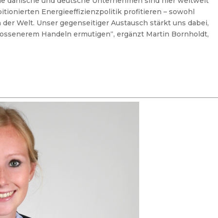
de dänische und deutsche Unternehmen sind hier weltweit
tionierten Energieeffizienzpolitik profitieren – sowohl
n der Welt. Unser gegenseitiger Austausch stärkt uns dabei,
ossenerem Handeln ermutigen“, ergänzt Martin Bornholdt,