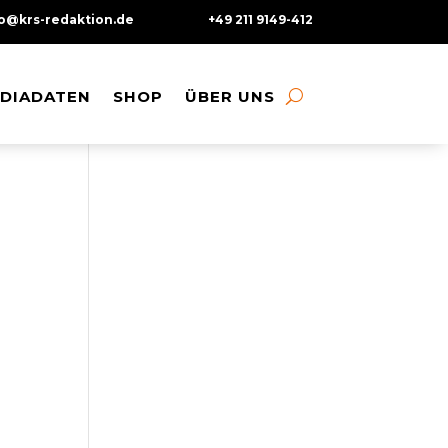
fo@krs-redaktion.de
+49 211 9149-412
DIADATEN
DIADATEN
SHOP
SHOP
ÜBER UNS
ÜBER UNS