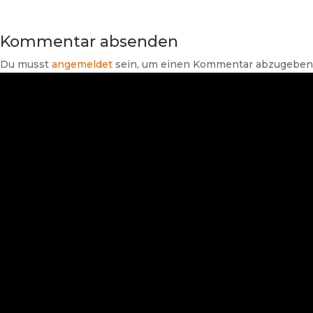
Kommentar absenden
Du musst
angemeldet
sein, um einen Kommentar abzugeben
Suchen
Neueste Beiträge
Branchendaten Haus- und
Gebäudetechnik 2026: Umsatz
wächst nominal trotz steigender
Energie- und Rohstoffpreise
SHK-TV Branchenpost vom
06.08.2026
Wassersparen wird immer
wichtiger: Was die SHK-Branche
jetzt fordert