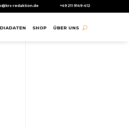
fo@krs-redaktion.de
+49 211 9149-412
DIADATEN
DIADATEN
SHOP
SHOP
ÜBER UNS
ÜBER UNS