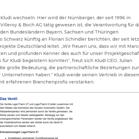
ludi wechseln. Hier wird der Nürnberger, der seit 1996 in
illeroy & Boch AG tätig gewesen ist, die Verantwortung für d
t den Bundesländern Bayern, Sachsen und Thüringen
Schwarz künftig an Florian Schindler berichten, der seit let
jekte Deutschland leitet. „Wir freuen uns, dass wir mit Marc
en und profunden Kenner des auch für unser Projektgeschäf
für Kludi begeistern konnten“, freut sich Kludi CEO, Julian
 die große Bedeutung, die partnerschaftliche Beziehungen zu
 Unternehmen haben.“ Kludi werde seinen Vertrieb in diese
it erfahrenen Branchenprofis verstärken.