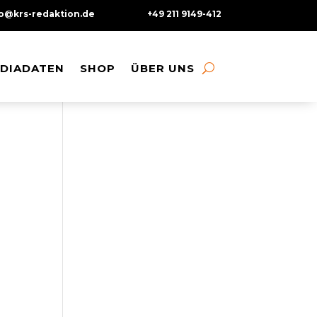
fo@krs-redaktion.de
+49 211 9149-412
DIADATEN
DIADATEN
SHOP
SHOP
ÜBER UNS
ÜBER UNS