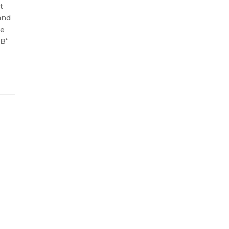
t
and
ie
 B“