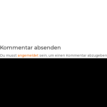
Kommentar absenden
Du musst
angemeldet
sein, um einen Kommentar abzugeben
Suchen
Neueste Beiträge
Branchendaten Haus- und
Gebäudetechnik 2026: Umsatz
wächst nominal trotz steigender
Energie- und Rohstoffpreise