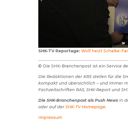
SHK-TV Reportage:
Wolf heizt Schalke-Fa
© Die SHK-Branchenpost ist ein Service 
Die Redaktionen der KRS stellen für die 
kompakt und übersichtlich – und immer mit
Fachzeitschriften RAS, SHK-Report und SHT
Die SHK-Branchenpost als Push News
in d
oder auf der
SHK-TV Homepage
.
Impressum