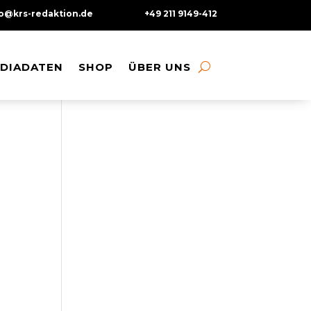
fo@krs-redaktion.de
+49 211 9149-412
DIADATEN
DIADATEN
SHOP
SHOP
ÜBER UNS
ÜBER UNS