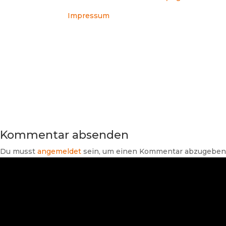
Impressum
Kommentar absenden
Du musst
angemeldet
sein, um einen Kommentar abzugeben
Suchen
Neueste Beiträge
SHK-TV Branchenpost vom