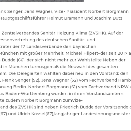
 Frank Senger, Jens Wagner, Vize- Präsident Norbert Borgmann,
, Hauptgeschäftsführer Helmut Bramann und Joachim Butz
es Zentralverbandes Sanitär Heizung Klima (ZVSHK). Auf der
essenvertretung des deutschen Sanitär- und
reter der 17 Landesverbände den bayrischen
nchen mit großer Mehrheit. Michael Hilpert–der seit 2017 a
h Budde (66), der sich nicht mehr zur Wahlstellte.
Neben der
nd in München turnusgemäß
die Neuwahl des gesamten
m. Die Delegierten wählten dabei neu in den Vorstand: den
 Frank Senger (52), Jens Wagner (52) vom Fachverband Ham
Innung Berlin. Norbert Borgmann (61) vom Fachverband NRW
aus Baden-Württemberg wurden in ihren Vorstandsämtern
hlte zudem Norbert Borgmann zumVize-
and des ZVSHK sind neben Friedrich Budde der Vorsitzende 
67) und Ulrich Kössel(67),langjähriger Landesinnungsmeister