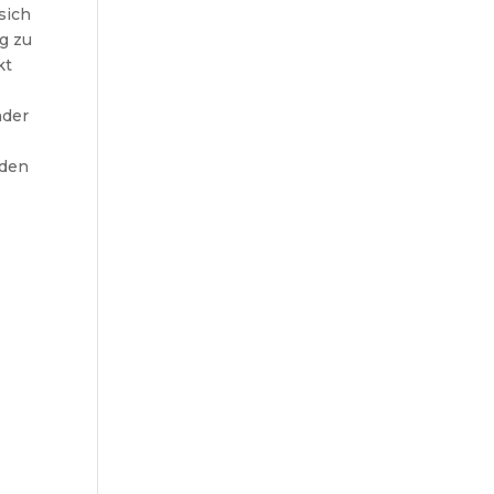
sich
g zu
kt
“
nder
nden