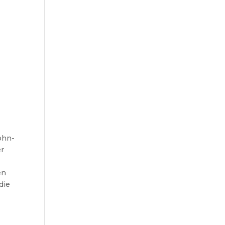
ohn-
er
en
die