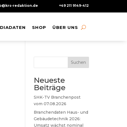
fo@krs-redaktion.de
+49 211 9149-412
DIADATEN
DIADATEN
SHOP
SHOP
ÜBER UNS
ÜBER UNS
Suchen
Neueste
Beiträge
SHK-TV Branchenpost
vom 07.08.2026
Branchendaten Haus- und
Gebäudetechnik 2026:
Umsatz wächst nominal