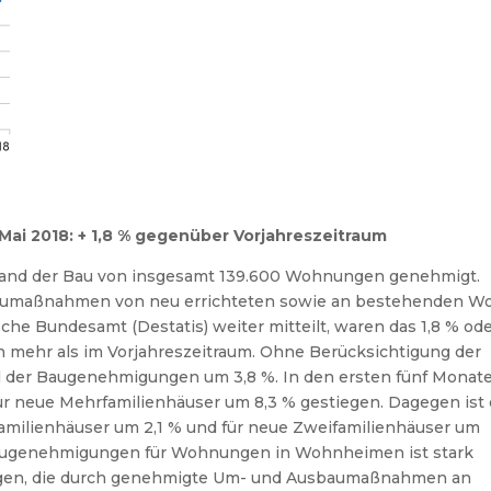
i 2018: + 1,8 % gegenüber Vorjahreszeitraum
hland der Bau von insgesamt 139.600 Wohnungen genehmigt.
 Baumaßnahmen von neu errichteten sowie an bestehenden W
he Bundesamt (Destatis) weiter mitteilt, waren das 1,8 % od
ehr als im Vorjahreszeitraum. Ohne Berücksichtigung der
 der Baugenehmigungen um 3,8 %. In den ersten fünf Monat
ür neue Mehrfamilienhäuser um 8,3 % gestiegen. Dagegen ist 
milienhäuser um 2,1 % und für neue Zweifamilienhäuser um
baugenehmigungen für Wohnungen in Wohnheimen ist stark
ungen, die durch genehmigte Um- und Ausbaumaßnahmen an