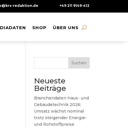
fo@krs-redaktion.de
+49 211 9149-412
DIADATEN
DIADATEN
SHOP
SHOP
ÜBER UNS
ÜBER UNS
Suchen
Neueste
Beiträge
Branchendaten Haus- und
Gebäudetechnik 2026:
,
Umsatz wächst nominal
trotz steigender Energie-
und Rohstoffpreise