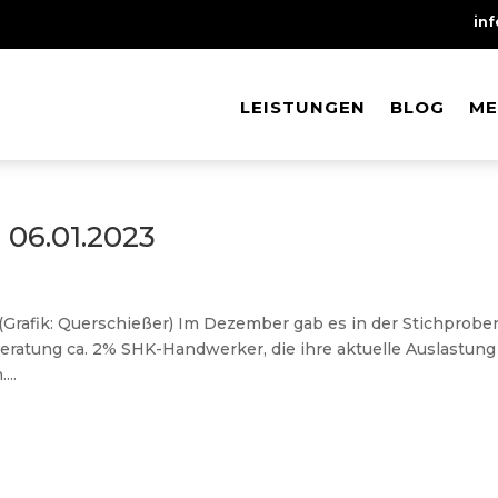
in
LEISTUNGEN
LEISTUNGEN
BLOG
BLOG
ME
ME
06.01.2023
Grafik: Querschießer) Im Dezember gab es in der Stichprobe
atung ca. 2% SHK-Handwerker, die ihre aktuelle Auslastung
...