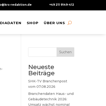
fo@krs-redaktion.de
+49 211 9149-412
DIADATEN
DIADATEN
SHOP
SHOP
ÜBER UNS
ÜBER UNS
Suchen
Neueste
n-
Beiträge
SHK-TV Branchenpost
vom 07.08.2026
Branchendaten Haus- und
Gebäudetechnik 2026:
Umsatz wächst nominal