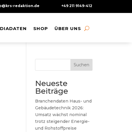
fo@krs-redaktion.de
+49 211 9149-412
DIADATEN
DIADATEN
SHOP
SHOP
ÜBER UNS
ÜBER UNS
Suchen
Neueste
Beiträge
Branchendaten Haus- und
Gebäudetechnik 2026:
Umsatz wächst nominal
trotz steigender Energie-
und Rohstoffpreise