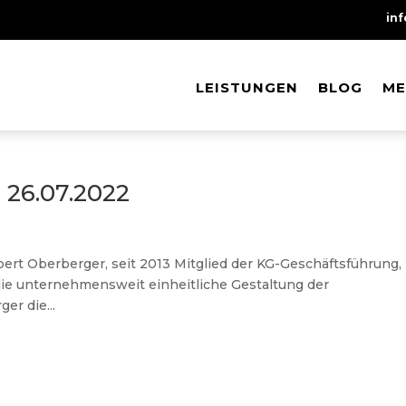
in
LEISTUNGEN
LEISTUNGEN
BLOG
BLOG
ME
ME
26.07.2022
rt Oberberger, seit 2013 Mitglied der KG-Geschäftsführung,
 die unternehmensweit einheitliche Gestaltung der
er die...