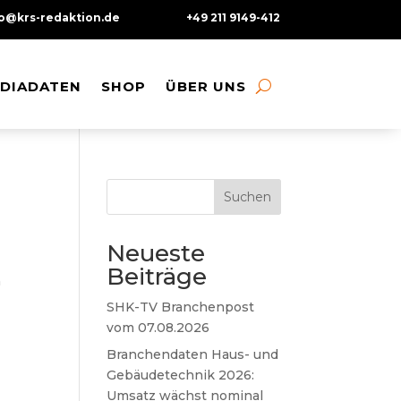
fo@krs-redaktion.de
+49 211 9149-412
DIADATEN
DIADATEN
SHOP
SHOP
ÜBER UNS
ÜBER UNS
Suchen
Neueste
Beiträge
n
SHK-TV Branchenpost
vom 07.08.2026
Branchendaten Haus- und
Gebäudetechnik 2026:
Umsatz wächst nominal