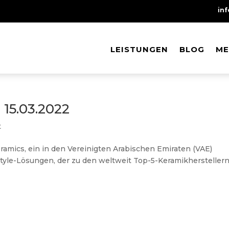
in
LEISTUNGEN
LEISTUNGEN
BLOG
BLOG
ME
ME
15.03.2022
t
ramics, ein in den Vereinigten Arabischen Emiraten (VAE)
tyle-Lösungen, der zu den weltweit Top-5-Keramikhersteller