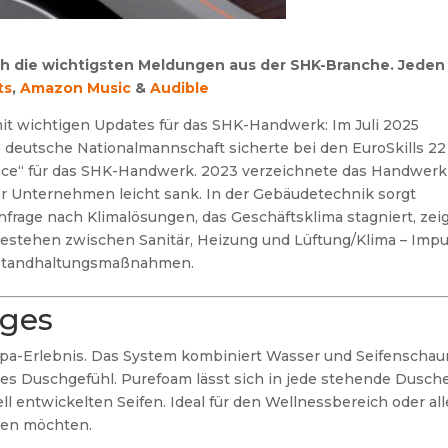
ch die wichtigsten Meldungen aus der SHK-Branche. Jeden
ts
,
Amazon Music
&
Audible
 mit wichtigen Updates für das SHK-Handwerk: Im Juli 2025
eutsche Nationalmannschaft sicherte bei den EuroSkills 22
lence“ für das SHK-Handwerk. 2023 verzeichnete das Handwerk
er Unternehmen leicht sank. In der Gebäudetechnik sorgt
hfrage nach Klimalösungen, das Geschäftsklima stagniert, zei
 bestehen zwischen Sanitär, Heizung und Lüftung/Klima – Impu
nstandhaltungsmaßnahmen.
ages
a-Erlebnis. Das System kombiniert Wasser und Seifenscha
eues Duschgefühl. Purefoam lässt sich in jede stehende Dusch
ell entwickelten Seifen. Ideal für den Wellnessbereich oder all
nen möchten.