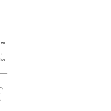
 ein
gt
lse
um
e
e,