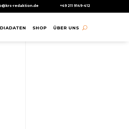
fo@krs-redaktion.de
+49 211 9149-412
DIADATEN
DIADATEN
SHOP
SHOP
ÜBER UNS
ÜBER UNS