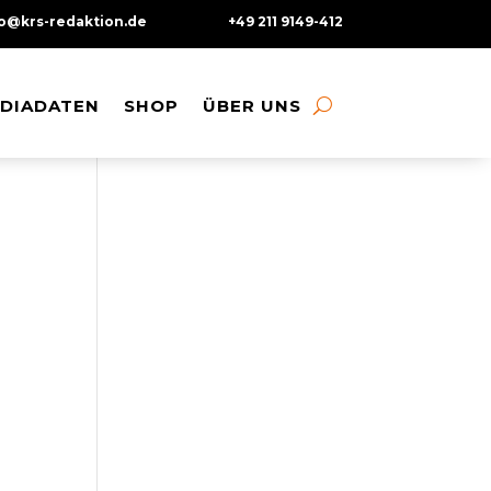
fo@krs-redaktion.de
+49 211 9149-412
DIADATEN
DIADATEN
SHOP
SHOP
ÜBER UNS
ÜBER UNS