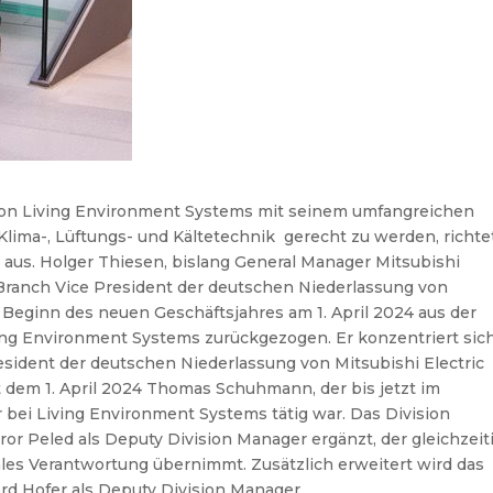
ion Living Environment Systems mit seinem umfangreichen
lima-, Lüftungs- und Kältetechnik gerecht zu werden, richte
 aus. Holger Thiesen, bislang General Manager Mitsubishi
 Branch Vice President der deutschen Niederlassung von
it Beginn des neuen Geschäftsjahres am 1. April 2024 aus der
ving Environment Systems zurückgezogen. Er konzentriert sic
esident der deutschen Niederlassung von Mitsubishi Electric
t dem 1. April 2024 Thomas Schuhmann, der bis jetzt im
bei Living Environment Systems tätig war. Das Division
 Peled als Deputy Division Manager ergänzt, der gleichzeit
les Verantwortung übernimmt. Zusätzlich erweitert wird das
d Hofer als Deputy Division Manager.